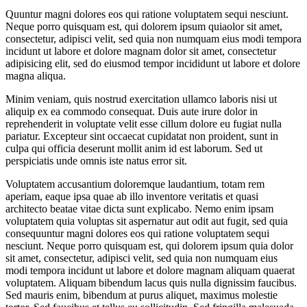
Quuntur magni dolores eos qui ratione voluptatem sequi nesciunt.
Neque porro quisquam est, qui dolorem ipsum quiaolor sit amet,
consectetur, adipisci velit, sed quia non numquam eius modi tempora
incidunt ut labore et dolore magnam dolor sit amet, consectetur
adipisicing elit, sed do eiusmod tempor incididunt ut labore et dolore
magna aliqua.
Minim veniam, quis nostrud exercitation ullamco laboris nisi ut
aliquip ex ea commodo consequat. Duis aute irure dolor in
reprehenderit in voluptate velit esse cillum dolore eu fugiat nulla
pariatur. Excepteur sint occaecat cupidatat non proident, sunt in
culpa qui officia deserunt mollit anim id est laborum. Sed ut
perspiciatis unde omnis iste natus error sit.
Voluptatem accusantium doloremque laudantium, totam rem
aperiam, eaque ipsa quae ab illo inventore veritatis et quasi
architecto beatae vitae dicta sunt explicabo. Nemo enim ipsam
voluptatem quia voluptas sit aspernatur aut odit aut fugit, sed quia
consequuntur magni dolores eos qui ratione voluptatem sequi
nesciunt. Neque porro quisquam est, qui dolorem ipsum quia dolor
sit amet, consectetur, adipisci velit, sed quia non numquam eius
modi tempora incidunt ut labore et dolore magnam aliquam quaerat
voluptatem. Aliquam bibendum lacus quis nulla dignissim faucibus.
Sed mauris enim, bibendum at purus aliquet, maximus molestie